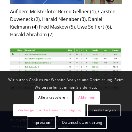
Auf dem Meisterfoto: Bernd Gellner (1), Carsten
Duweneck (2), Harald Nienaber (3), Daniel
Kielmann (4) Fred Maskow (5), Uwe Seiffert (6),
Harald Abraham (7)
Wir nutzen Cookies zur Website Analyse und Optimierung. Beim
Weitersurfen stimmen Sie dem zu.
Alle akzeptieren
Ablehnen
Verberge nur die Benachrichtigung
Einstellungen
© Copyright - TSV Blau-Weiss Melchiorshausen
Impressum
Datenschutzerklärung
Impressum
Datenschutzerklärung